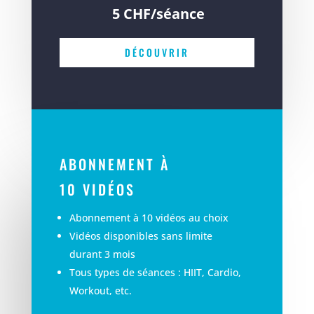
5 CHF/séance
DÉCOUVRIR
ABONNEMENT À
10 VIDÉOS
Abonnement à 10 vidéos au choix
Vidéos disponibles sans limite
durant 3 mois
Tous types de séances : HIIT, Cardio,
Workout, etc.