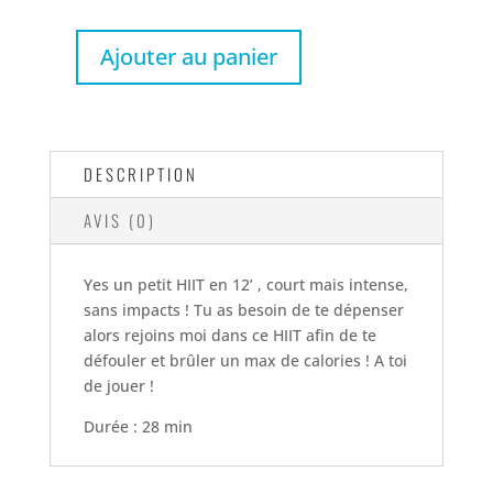
Ajouter au panier
quantité
de
Spécial
Post
Partum
DESCRIPTION
#3
AVIS (0)
–
Cardio
HIIT
Yes un petit HIIT en 12’ , court mais intense,
sans
sans impacts ! Tu as besoin de te dépenser
sauts
alors rejoins moi dans ce HIIT afin de te
–
défouler et brûler un max de calories ! A toi
28′
de jouer !
Durée : 28 min